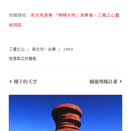
相關連結：
為大地演奏 「喃喃大地」音樂會・三鶯之心藝
術特區
三鶯之心 / 新北市，台灣 / 2009
地景與公共藝術
種子的天空
蟠龍翔鳳計畫​