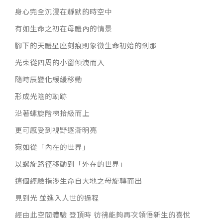
身心完全沉浸在靜默的時空中
有如生命之初在母體內的情景
腳下的天體星座刻痕則象徵生命初始的剎那
光束從四周的小窗傾洩而入
隨時辰變化緩緩移動
形成光陰的軌跡
沿著螺旋階梯拾級而上
更可感受到視野逐漸明亮
宛如從「內在的世界」
以螺旋路徑移動到「外在的世界」
這個經驗指涉生命自大地之母旋轉而出
見到光 並進入人世的過程
經由此空間體驗 登頂時 彷彿能夠再次領悟新生的喜悅