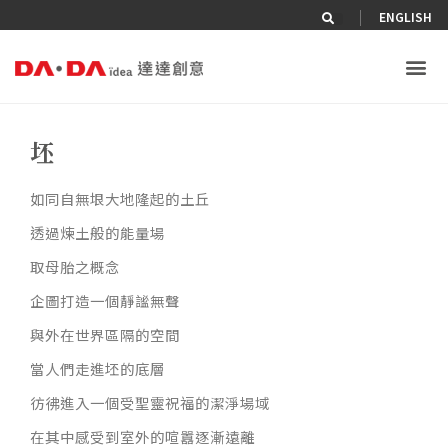
|
ENGLISH
坯
如同自無垠大地隆起的土丘
透過煉土般的能量場
取母胎之概念
企圖打造一個靜謐無聲
與外在世界區隔的空間
當人們走進坯的底層
彷彿進入一個受聖靈祝福的潔淨場域
在其中感受到室外的喧囂逐漸遠離