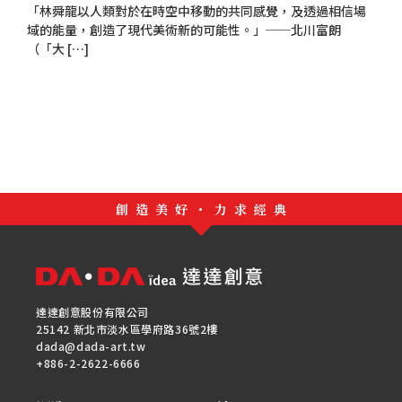
「林舜龍以人類對於在時空中移動的共同感覺，及透過相信場
域的能量，創造了現代美術新的可能性。」──北川富朗
（「大 […]
創造美好・力求經典
達達創意股份有限公司
25142 新北市淡水區學府路36號2樓
dada@dada-art.tw
+886-2-2622-6666